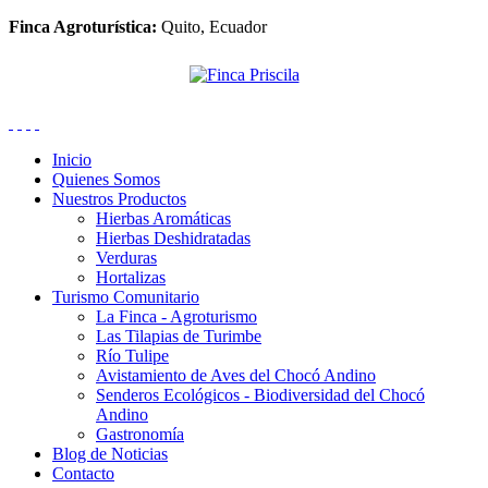
Finca Agroturística:
Quito, Ecuador
Inicio
Quienes Somos
Nuestros Productos
Hierbas Aromáticas
Hierbas Deshidratadas
Verduras
Hortalizas
Turismo Comunitario
La Finca - Agroturismo
Las Tilapias de Turimbe
Río Tulipe
Avistamiento de Aves del Chocó Andino
Senderos Ecológicos - Biodiversidad del Chocó
Andino
Gastronomía
Blog de Noticias
Contacto