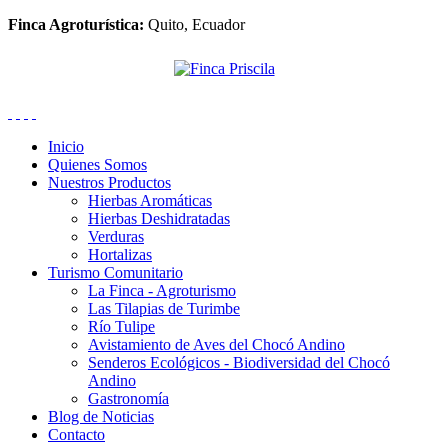
Finca Agroturística:
Quito, Ecuador
Inicio
Quienes Somos
Nuestros Productos
Hierbas Aromáticas
Hierbas Deshidratadas
Verduras
Hortalizas
Turismo Comunitario
La Finca - Agroturismo
Las Tilapias de Turimbe
Río Tulipe
Avistamiento de Aves del Chocó Andino
Senderos Ecológicos - Biodiversidad del Chocó
Andino
Gastronomía
Blog de Noticias
Contacto