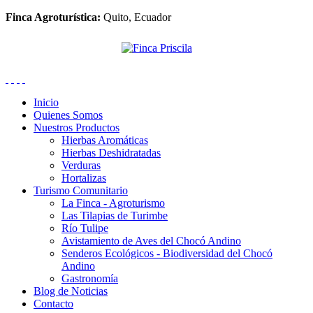
Finca Agroturística:
Quito, Ecuador
Inicio
Quienes Somos
Nuestros Productos
Hierbas Aromáticas
Hierbas Deshidratadas
Verduras
Hortalizas
Turismo Comunitario
La Finca - Agroturismo
Las Tilapias de Turimbe
Río Tulipe
Avistamiento de Aves del Chocó Andino
Senderos Ecológicos - Biodiversidad del Chocó
Andino
Gastronomía
Blog de Noticias
Contacto