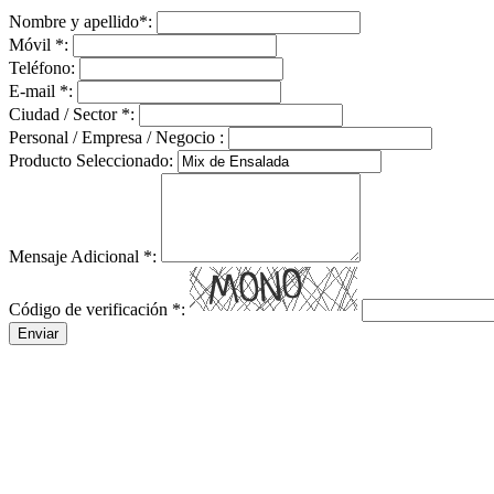
Nombre y apellido
*
:
Móvil
*
:
Teléfono:
E-mail
*
:
Ciudad / Sector
*
:
Personal / Empresa / Negocio :
Producto Seleccionado:
Mensaje Adicional
*
:
Código de verificación
*
:
Enviar