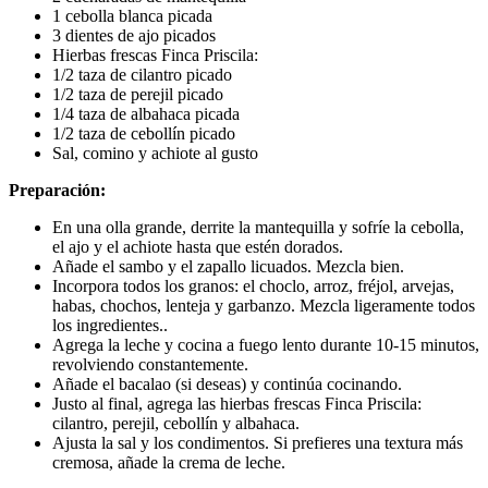
1 cebolla blanca picada
3 dientes de ajo picados
Hierbas frescas Finca Priscila:
1/2 taza de cilantro picado
1/2 taza de perejil picado
1/4 taza de albahaca picada
1/2 taza de cebollín picado
Sal, comino y achiote al gusto
Preparación:
En una olla grande, derrite la mantequilla y sofríe la cebolla,
el ajo y el achiote hasta que estén dorados.
Añade el sambo y el zapallo licuados. Mezcla bien.
Incorpora todos los granos: el choclo, arroz, fréjol, arvejas,
habas, chochos, lenteja y garbanzo. Mezcla ligeramente todos
los ingredientes..
Agrega la leche y cocina a fuego lento durante 10-15 minutos,
revolviendo constantemente.
Añade el bacalao (si deseas) y continúa cocinando.
Justo al final, agrega las hierbas frescas Finca Priscila:
cilantro, perejil, cebollín y albahaca.
Ajusta la sal y los condimentos. Si prefieres una textura más
cremosa, añade la crema de leche.