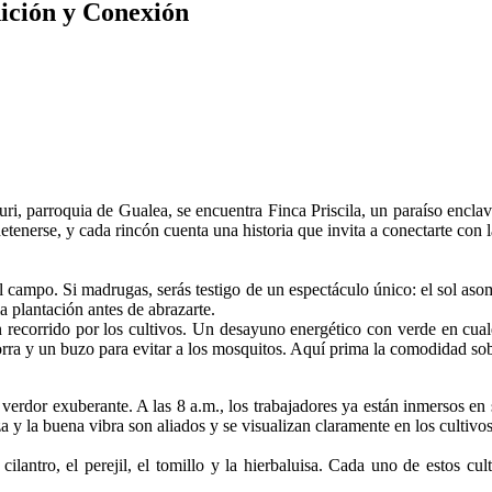
dición y Conexión
uri, parroquia de Gualea, se encuentra Finca Priscila, un paraíso encl
etenerse, y cada rincón cuenta una historia que invita a conectarte con
l campo. Si madrugas, serás testigo de un espectáculo único: el sol as
a plantación antes de abrazarte.
un recorrido por los cultivos. Un desayuno energético con verde en cual
ra y un buzo para evitar a los mosquitos. Aquí prima la comodidad sobre
 verdor exuberante. A las 8 a.m., los trabajadores ya están inmersos en
za y la buena vibra son aliados y se visualizan claramente en los cultiv
cilantro, el perejil, el tomillo y la hierbaluisa. Cada uno de estos cu