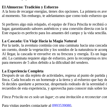
El Almuerzo: Tradición y Esfuerzo
A la hora de recargar energías, tienes dos opciones. La primera es aven
al momento. Sin embargo, te adelantamos que como todo esfuerzo que 
Si prefieres algo más relajado, el equipo de Finca Priscila te recibir
lugar, garantizando sabores auténticos y una conexión directa con la t
Este espacio es perfecto para los amantes del campo y la vida sencilla.
La Cascada: Un Viaje Hacia la Magia Natural
Por la tarde, la aventura continúa con una caminata hacia una cascada
un cuento, donde la vegetación y los sonidos de la naturaleza te aco
Al llegar, la cascada te envuelve en su frescura y energía. Es un luga
ahí. La caminata requiere algo de esfuerzo, pero la recompensa es inva
para menores de 5 años debido a la dificultad del sendero.
La Experiencia Completa
Después de un día repleto de actividades, regresa al punto de partida
finca. Cada bocado es un homenaje a la tierra y al esfuerzo que hay de
Si decides quedarte a pernoctar, despertarás rodeado de la serenidad d
recuerdos de esta experiencia, y aprovecha para conocer más sobre los
Finca Priscila no es solo un lugar; es una invitación a reconectar co
Para visitas puedes contactarte al
0993539080
.