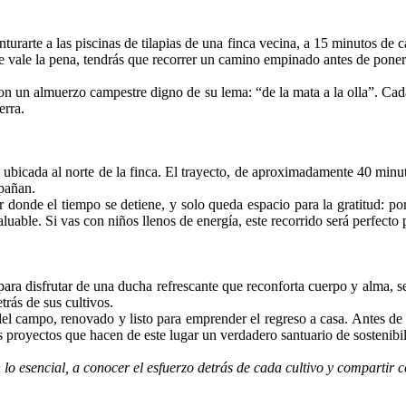
turarte a las piscinas de tilapias de una finca vecina, a 15 minutos de c
vale la pena, tendrás que recorrer un camino empinado antes de poner 
á con un almuerzo campestre digno de su lema: “de la mata a la olla”. Ca
ierra.
 ubicada al norte de la finca. El trayecto, de aproximadamente 40 minu
mpañan.
r donde el tiempo se detiene, y solo queda espacio para la gratitud: por
luable. Si vas con niños llenos de energía, este recorrido será perfecto 
 para disfrutar de una ducha refrescante que reconforta cuerpo y alma, 
trás de sus cultivos.
el campo, renovado y listo para emprender el regreso a casa. Antes de pa
 proyectos que hacen de este lugar un verdadero santuario de sostenibi
n lo esencial, a conocer el esfuerzo detrás de cada cultivo y compartir